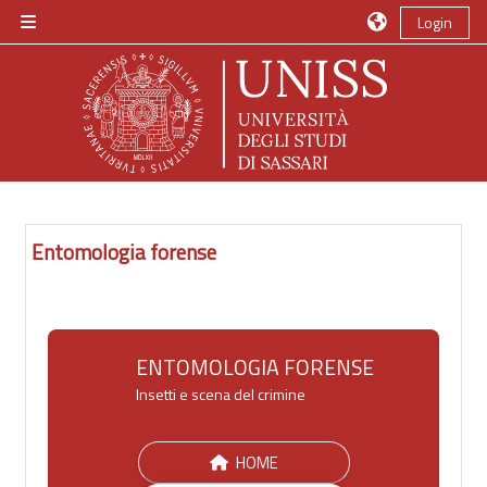
Vai al contenuto principale
Login
Pannello laterale
Entomologia forense
ENTOMOLOGIA FORENSE
Insetti e scena del crimine
HOME