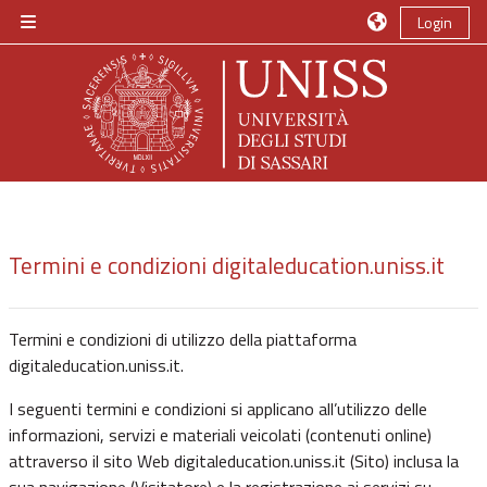
Vai al contenuto principale
Login
Pannello laterale
Termini e condizioni digitaleducation.uniss.it
Termini e condizioni di utilizzo della piattaforma
digitaleducation.uniss.it.
I seguenti termini e condizioni si applicano all’utilizzo delle
informazioni, servizi e materiali veicolati (contenuti online)
attraverso il sito Web digitaleducation.uniss.it (Sito) inclusa la
sua navigazione (Visitatore) e la registrazione ai servizi su